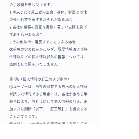
の手数料を申し受けます。
1.本人または第三者の生命、身体、財産その他
の権利利益を害するおそれがある場合
2.当社の業務の適正な実施に著しい支障を及ぼ
すおそれがある場合
3.その他法令に違反することとなる場合
②前項の定めにかかわらず、履歴情報および特
性情報などの個人情報以外の情報については、
原則として開示いたしません。
第7条（個人情報の訂正および削除）
①ユーザーは、当社の保有する自己の個人情報
が誤った情報である場合には、当社が定める手
続きにより、当社に対して個人情報の訂正、追
加または削除（以下、「訂正等」）を請求する
ことができます。
②当社は、ユーザーから前項の請求を受けてそ
の請求に応じる必要があると判断した場合に
は、遅滞なく、当該個人情報の訂正等を行うも