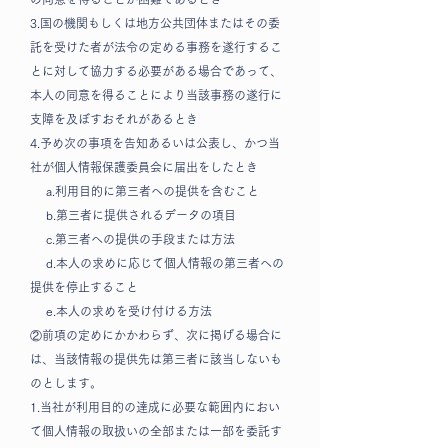
3.国の機関もしくは地方公共団体またはその委
託を受けた者が法令の定める事務を遂行するこ
とに対して協力する必要がある場合であって、
本人の同意を得ることにより当該事務の遂行に
支障を及ぼすおそれがあるとき
4.予め次の事項を告知あるいは公表し、かつ当
社が個人情報保護委員会に届出をしたとき
a.利用目的に第三者への提供を含むこと
b.第三者に提供されるデータの項目
c.第三者への提供の手段または方法
d.本人の求めに応じて個人情報の第三者への
提供を停止すること
e.本人の求めを受け付ける方法
②前項の定めにかかわらず、次に掲げる場合に
は、当該情報の提供先は第三者に該当しないも
のとします。
1.当社が利用目的の達成に必要な範囲内におい
て個人情報の取扱いの全部または一部を委託す